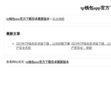
tp钱包app官方
tp钱包app官方下载安卓最新版本
»
站点地图
最新文章
2025年TP钱包安卓版下载，让你的数字资
2025年TP钱包安卓版下载，
产安全无忧
产更安全、便捷
查看网站首页:
tp钱包app官方下载安卓最新版本